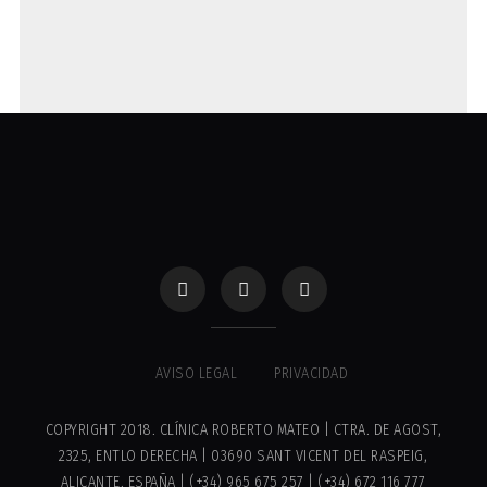
AVISO LEGAL
PRIVACIDAD
COPYRIGHT 2018. CLÍNICA ROBERTO MATEO | CTRA. DE AGOST,
2325, ENTLO DERECHA | 03690 SANT VICENT DEL RASPEIG,
ALICANTE. ESPAÑA | (+34) 965 675 257 | (+34) 672 116 777